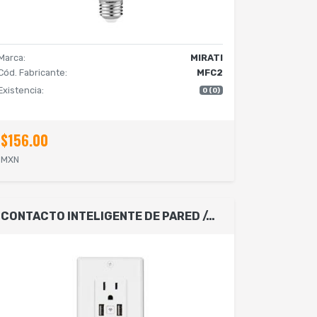
Marca:
MIRATI
Cód. Fabricante:
MFC2
Existencia:
0 (0)
$156.00
MXN
CONTACTO INTELIGENTE DE PARED // MIRATI // WIFI 2.4GHZ // 2 USB // 2 CONTACTOS COMPATIBLE CON ANDROID E IOS // FUNCIONA CON ALEXA Y ASISTENTE DE GOOGLE