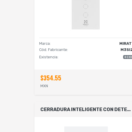
Marca:
MIRAT
Cód. Fabricante:
M3SI
Existencia:
0 (0)
$354.55
MXN
CERRADURA INTELIGENTE CON DETECCIóN DE HUELLA DACTILAR, TARJETA RFID, CONECTIVIDAD WIFI, COMBINACIóN NUMéRICA Y LLAVE FíSICA, DE ALEACIóN DE ALUMINIO Y CRISTAL TEMPLADO.