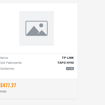
Marca:
TP LINK
Cód. Fabricante:
TAPO H110
Existencia:
0 (0)
$477.27
MXN