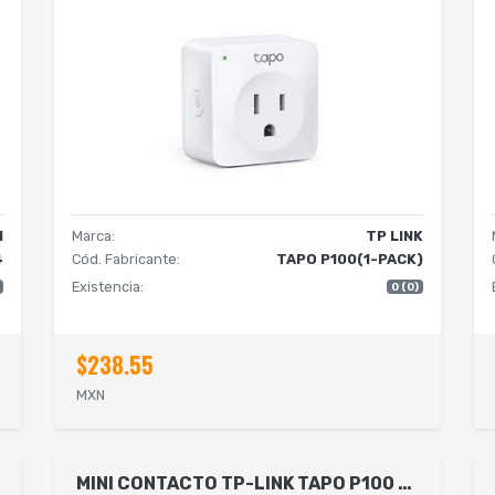
I
Marca:
TP LINK
4
Cód. Fabricante:
TAPO P100(1-PACK)
Existencia:
0 (0)
$238.55
MXN
MINI CONTACTO TP-LINK TAPO P100 (2-PACK) SUSTITUYE A HS200