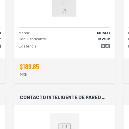
I
Marca:
MIRATI
2
Cód. Fabricante:
M2SI2
Existencia:
0 (0)
$189.85
MXN
CONTACTO INTELIGENTE DE PARED MIRATI MCP2 / 2 CONTACTOS, 1 USB A, 1 USB C / WIFI 2.4GHZ, BLUETOOTH 4.2 / COMPATIBLE CON ANDROID E IOS / FUNCIONA CON ALEXA Y ASISTENTE DE GOOGLE