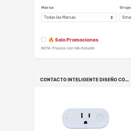
Marca
Grupo
🔥 Solo Promociones
NOTA: Precios con IVA incluido
CONTACTO INTELIGENTE DISEÑO COMPACTO // MIRATI // SMART PLUG // WIFI 2.4GHZ // COMPATIBLE CON ANDROID E IOS // FUNCIONA CON ALEXA Y ASISTENTE DE GOOGLE