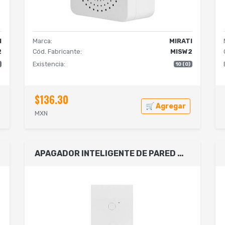
I
Marca:
MIRATI
2
Cód. Fabricante:
MISW2
Existencia:
10 (0)
$136.30
🛒 Agregar
MXN
APAGADOR INTELIGENTE DE PARED MIRATI DE 2 APAGADORES TOUCH WIFI 2.4HZ BLUETOOTH // COMPATIBLE CON ANDROID E IOS // FUNCIONA CON ALEXA Y ASISTENTE DE GOOGLE