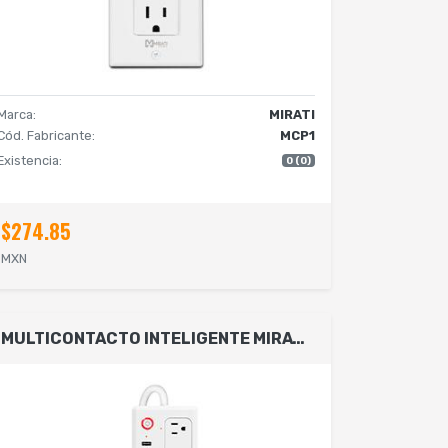
Marca:
MIRATI
Cód. Fabricante:
MCP1
Existencia:
0 (0)
$274.85
MXN
MULTICONTACTO INTELIGENTE MIRATI 4 SOCKETS/4USB/LED INDICADOR/WIFI 2.4 GHZ/100 - 240 V/1800 W/ BLANCO