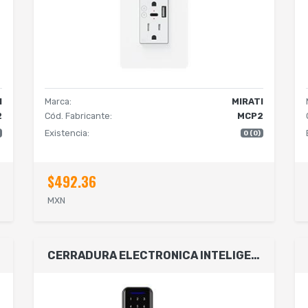
I
Marca:
MIRATI
2
Cód. Fabricante:
MCP2
Existencia:
0 (0)
$492.36
MXN
CERRADURA ELECTRONICA INTELIGENTE MIRATI INTERIOR Y EXTERIOR, HUELLA DIGITAL, LLAVE FSICA, TARJETA RF CONTROL DE ACCESO