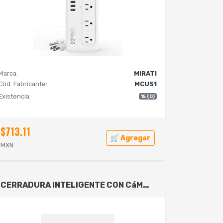
Marca:
MIRATI
Cód. Fabricante:
MCUS1
Existencia:
15 (0)
$713.11
🛒 Agregar
MXN
CERRADURA INTELIGENTE CON CáMARA Y TIMBRE, DETECCIóN DE HUELLA DACTILAR, TARJETA RFID, CONECTIVIDAD WIFI, COMBINACIóN NUMéRICA Y LLAVE FíSICA, DE ALEACIóN DE ALUMINIO Y CRISTAL TEMPLADO.