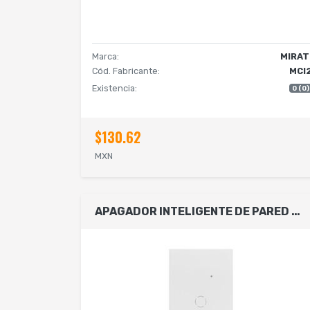
Marca:
MIRAT
Cód. Fabricante:
MCI
Existencia:
0 (0)
$130.62
MXN
APAGADOR INTELIGENTE DE PARED MIRATI DE 1 APAGADOR TOUCH WIFI 2.4HZ BLUETOOTH // COMPATIBLE CON ANDROID E IOS // FUNCIONA CON ALEXA Y ASISTENTE DE GOOGLE