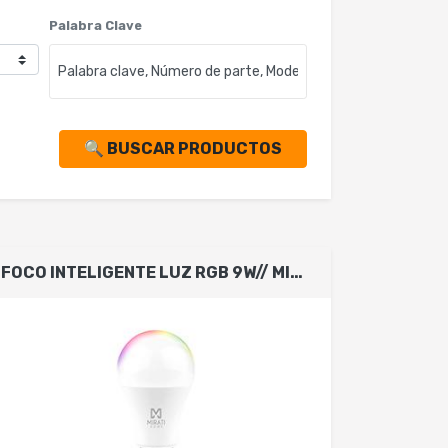
Palabra Clave
🔍 BUSCAR PRODUCTOS
FOCO INTELIGENTE LUZ RGB 9W// MIRATI // WIFI 2.4GHZ // COMPATIBLE CON ANDROID E IOS // FUNCIONA CON ALEXA Y ASISTENTE DE GOOGLE // LUZ CALIDA Y FRIA //LUZ MULTICOLOR // DIMMABLE // NO REQUIERE HUB//