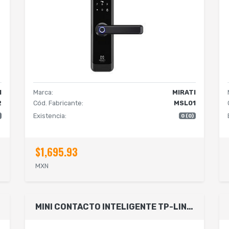
I
Marca:
MIRATI
2
Cód. Fabricante:
MSL01
Existencia:
0 (0)
$1,695.93
MXN
MINI CONTACTO INTELIGENTE TP-LINK TAPO P1001-PACK SUSTITUYE A EP10 Y HS105