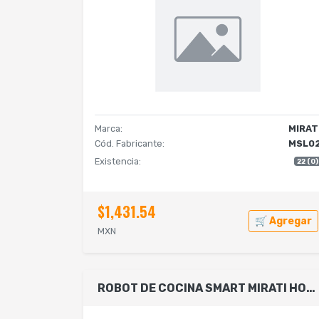
Marca:
MIRAT
Cód. Fabricante:
MSL0
Existencia:
22 (0)
$1,431.54
🛒 Agregar
MXN
ROBOT DE COCINA SMART MIRATI HOME, WIFI, APP MOVIL, PANTALLA TOUCH 7 PULGADAS, MS DE 900 RECETAS EN NUBE, CONSTRUCCION DE ACERO INOXIDABLE, CAPACIDAD DE 4.8L, MAS DE 16 FUNCIONES PARA COCINAR