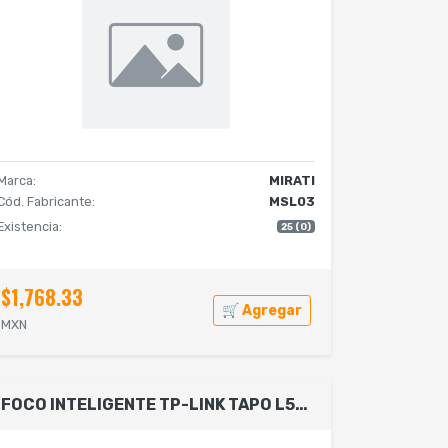
Marca:
MIRATI
Cód. Fabricante:
MSL03
Existencia:
25 (0)
$1,768.33
🛒 Agregar
MXN
FOCO INTELIGENTE TP-LINK TAPO L535E RGB MULTICOLOR COMPATIBLE CON MATTER NO REQUIERE HUB