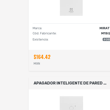
Marca:
MIRAT
Cód. Fabricante:
M1SI
Existencia:
0 (0)
$164.42
MXN
APAGADOR INTELIGENTE DE PARED MIRATI DE 3 APAGADORES TOUCH WIFI 2.4HZ BLUETOOTH // COMPATIBLE CON ANDROID E IOS // FUNCIONA CON ALEXA Y ASISTENTE DE GOOGLE