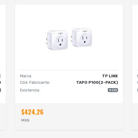
K
Marca:
TP LINK
0
Cód. Fabricante:
TAPO P100(2-PACK)
Existencia:
0 (0)
$424.26
MXN