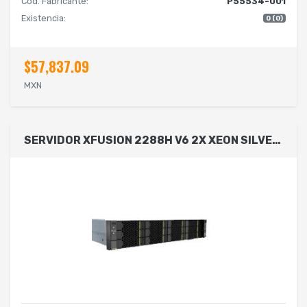
Cód. Fabricante:
P55534-001
Existencia:
0 (0)
$57,837.09
MXN
SERVIDOR XFUSION 2288H V6 2X XEON SILVER 4310 12C 2.|GHZ /RAM 2X32GB 3200MHZ /SSD 2X480GB 2.5 SATA /RAID XR-450 2GB CACHE SUPER CAP /RED 2 PORTS 1GB RJ45/ PS 2X900W / IBMC