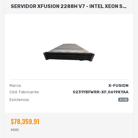
SERVIDOR XFUSION 2288H V7 - INTEL XEON SILVER 4510, 64GB DDR5, MAX 192TB, INCLUYE TARJETA DE RED DUAL, TARJETA RAID, 2.5, SAS/SATA, 2U - NO SISTEMA OPERATIVO INSTALADO
Marca:
X-FUSION
Cód. Fabricante:
0231YBFWRR-XF,0619KYAA
Existencia:
0 (0)
$78,359.91
MXN