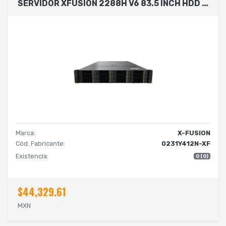
SERVIDOR XFUSION 2288H V6 83.5 INCH HDD THROUGH CHASSIS 2 CPU 12 CORE C/U / 64 GB EN RAM/ 2 SSD,480GB,SATA 6GB / RAID CARD MR 0,1,5,6,10,50,60,2GB CACHE
Marca:
X-FUSION
Cód. Fabricante:
0231Y412N-XF
Existencia:
0 (0)
$44,329.61
MXN