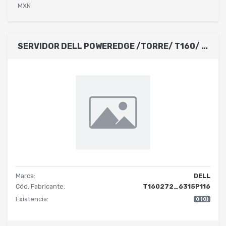
MXN
SERVIDOR DELL POWEREDGE /TORRE/ T160/ INTEL XEON 6333P/ 4 CORES-3.1GHZ / 16 GB DE RAM / HDD 2 TB SATA / SIN SISTEMA OPERATIVO/ 3 BAHIAS PARA DISCOS 3.5- CABLEADO/ 1 AÑOS DE GARANTA BASICA
Marca:
DELL
Cód. Fabricante:
T160272_6315P116
Existencia:
0 (0)