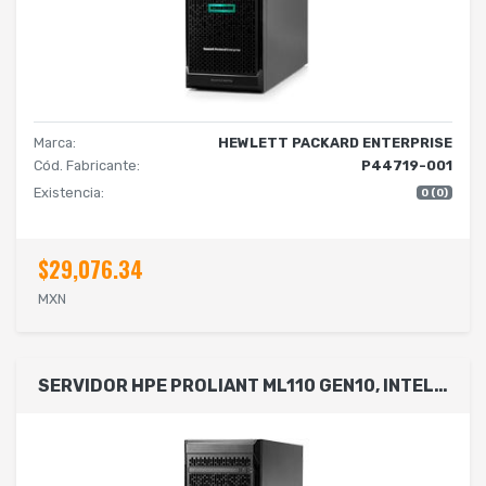
Marca:
HEWLETT PACKARD ENTERPRISE
Cód. Fabricante:
P44719-001
Existencia:
0 (0)
$29,076.34
MXN
SERVIDOR HPE PROLIANT ML110 GEN10, INTEL XEON BRONZE-3204 6-CORE 1.90GHZ 8.25MB, 16GB 1 X 16GB PC4-2933Y-R DDR4 RDIMM, 4 X LFF HOT PLUG 3.5IN 4 TB, 1 X 4 TB, S100I, NO OPTICAL, 550W, 3YR NBD