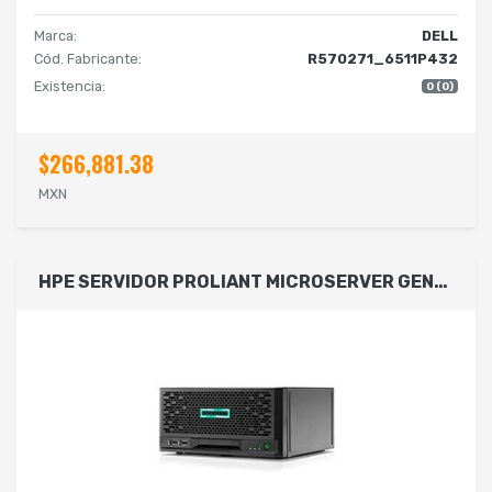
Marca:
DELL
Cód. Fabricante:
R570271_6511P432
Existencia:
0 (0)
$266,881.38
MXN
HPE SERVIDOR PROLIANT MICROSERVER GEN10 PLUS V2 E-2314 4 N. VROC 4 LFF-NHP 1 TB FUENTE DE ALIMENTACIÓN. EXTERNA DE 180 W