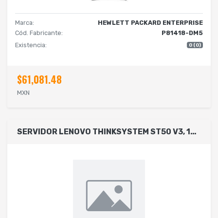
Marca:
HEWLETT PACKARD ENTERPRISE
Cód. Fabricante:
P81418-DM5
Existencia:
0 (0)
$61,081.48
MXN
SERVIDOR LENOVO THINKSYSTEM ST50 V3, 1XINTEL XEON 6325P 4C 3.5GHZ 55W, 1X16GB 1RX8, 1X2TB 3.5 7200, SIN S.O. POWER S. 300W , 1X300W, NBD (NEXT BUSINESS DAY)