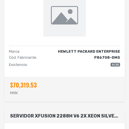
Marca:
HEWLETT PACKARD ENTERPRISE
Cód. Fabricante:
P86708-DM5
Existencia:
0 (0)
$70,319.53
MXN
SERVIDOR XFUSION 2288H V6 2X XEON SILVER 4314 16C 2.4GHZ /RAM 4X32GB 3200MHZ /SSD 2X480GB 2.5 SATA /RAID XR-450 2GB CACHE SUPER CAP /RED 2 PORTS 1GB RJ45/ PS 2X900W / IBMC