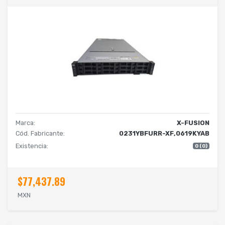
Marca:
X-FUSION
Cód. Fabricante:
0231YBFURR-XF,0619KYAB
Existencia:
0 (0)
$77,437.89
MXN