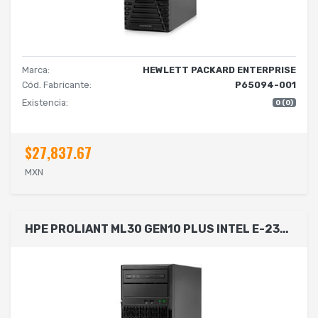
Marca:
HEWLETT PACKARD ENTERPRISE
Cód. Fabricante:
P65094-001
Existencia:
0 (0)
$27,837.67
MXN
HPE PROLIANT ML30 GEN10 PLUS INTEL E-2314 2.8GHZ 4-CORE 1P 16GB-U 4LFF-NHP 1TB 350W PS SERVER