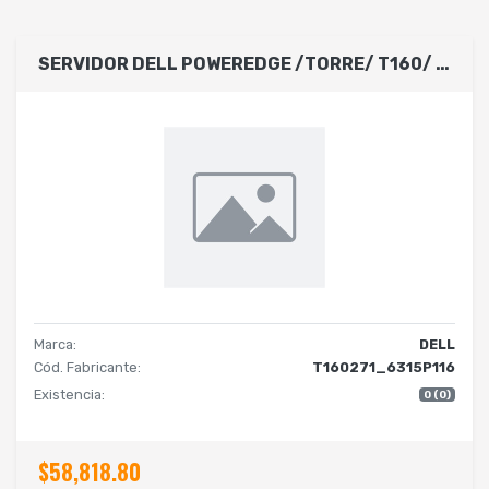
SERVIDOR DELL POWEREDGE /TORRE/ T160/ INTEL XEON 6315P/ 4 CORES-2.8GHZ / 16GB DE RAM / HDD 2TB SATA / SIN SISTEMA OPERATIVO/ 3 BAHIAS PARA DISCOS 3.5- CABLEADO/ 1 AÑO DE GARANTIA BASICA
Marca:
DELL
Cód. Fabricante:
T160271_6315P116
Existencia:
0 (0)
$58,818.80