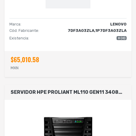
Marca:
LENOVO
Cód. Fabricante:
7DF3A03ZLA,1P7DF3A03ZLA
Existencia:
0 (0)
$65,010.58
MXN
SERVIDOR HPE PROLIANT ML110 GEN11 3408U 1.8 GHZ 8C 1P 1 X 32 GB-R 4 LFF SSD 2X960GB SATA FUENTE 1X500W LA