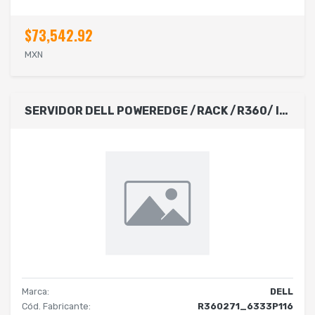
$73,542.92
MXN
SERVIDOR DELL POWEREDGE /RACK /R360/ INTEL XEON 6 PERFORMACE 6333P/ 6C-3.1GHZ/ 16GB DE RAM / HDD 2TB SATA / PERC H755 /SIN SISTEMA OPERATIVO/4 BAHIAS PARA DISCOS 3.5/3 AÑOS DE GARANTIA PROSUPPORT
Marca:
DELL
Cód. Fabricante:
R360271_6333P116