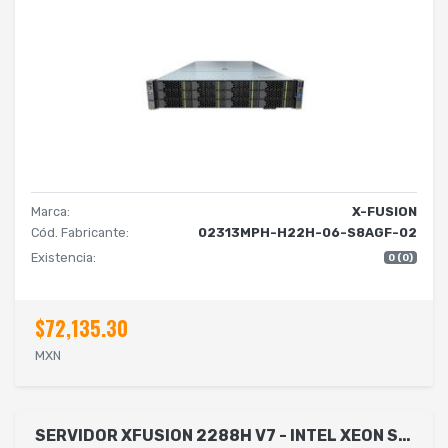
Marca:
X-FUSION
Cód. Fabricante:
02313MPH-H22H-06-S8AGF-02
Existencia:
0 (0)
$72,135.30
MXN
SERVIDOR XFUSION 2288H V7 - INTEL XEON SILVER 4510, 64GB DDR5, MAX 240TB, INCLUYE TARJETA DE RED DUAL, TARJETA RAID, 3.5, SAS/SATA, 2U - NO SISTEMA OPERATIVO INSTALADO