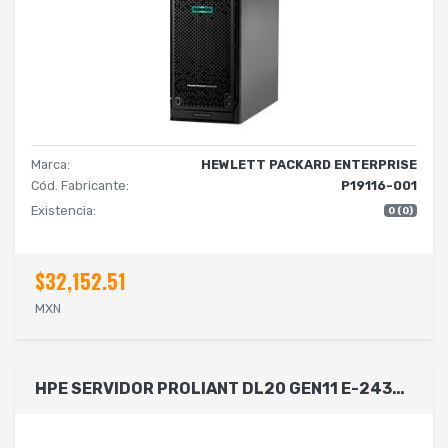
Marca:
HEWLETT PACKARD ENTERPRISE
Cód. Fabricante:
P19116-001
Existencia:
0 (0)
$32,152.51
MXN
HPE SERVIDOR PROLIANT DL20 GEN11 E-2434 3.4 GHZ 4 NÚCLEOS 1P 16 GB-U 4 SFF FUENTE DE 500 W