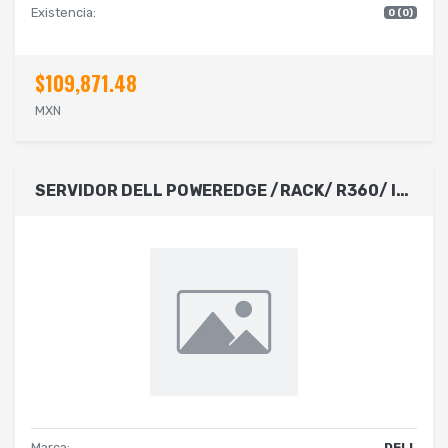
Existencia:
0 (0)
$109,871.48
MXN
SERVIDOR DELL POWEREDGE /RACK/ R360/ INTEL XEON 6353P /8 CORES-2.7GHZ /16GB DE RAM/ SSD 480GB SATA /CONTROLADORA H755/ SIN SISTEMA OPERATIVO/4 BAHIAS PARA DISCOS 3.5/ 3 AÑOS DE GARANTIA PROSUPPORT
Marca:
DELL