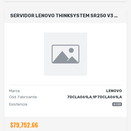
SERVIDOR LENOVO THINKSYSTEM SR250 V3 2.5 1U, INTEL XEON 1X 6353P 8C,RAM 1X16GB 1RX8, SIN DISCOS, RAID 545-8I, SIN S.O., POWER S. 2X800W, NBD. (NEXT BUSINESS DAY)
Marca:
LENOVO
Cód. Fabricante:
7DCLA061LA,1P7DCLA061LA
Existencia:
0 (0)
$79,752.66