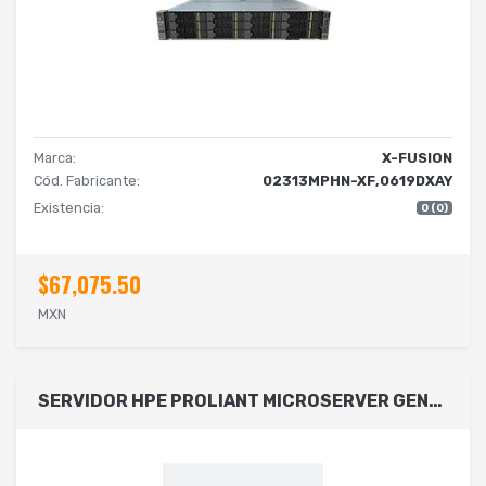
Marca:
X-FUSION
Cód. Fabricante:
02313MPHN-XF,0619DXAY
Existencia:
0 (0)
$67,075.50
MXN
SERVIDOR HPE PROLIANT MICROSERVER GEN11 6325P 3.5GHZ 4C 1P 1X16GB-U 4LFF-NHP 2X1TB HDD 1X180W PS LA SERVER