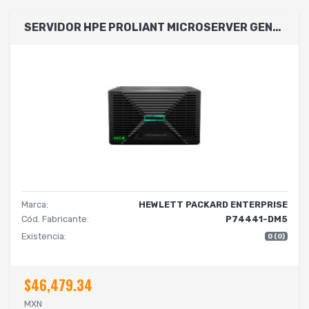
SERVIDOR HPE PROLIANT MICROSERVER GEN11 E-2434 4C 16GB-U 4LFF-NHP 2X1TB HDD 180W EXTERNAL PS LA CMP MOD SVR
Marca:
HEWLETT PACKARD ENTERPRISE
Cód. Fabricante:
P74441-DM5
Existencia:
0 (0)
$46,479.34
MXN