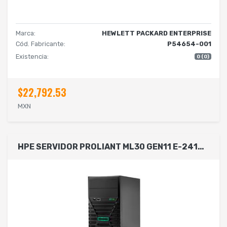
Marca:
HEWLETT PACKARD ENTERPRISE
Cód. Fabricante:
P54654-001
Existencia:
0 (0)
$22,792.53
MXN
HPE SERVIDOR PROLIANT ML30 GEN11 E-2414 2.6 GHZ 4 NCLEOS 1P 16 GB-U 4 LFF-NHP 1 TB FUENTE DE 350 W