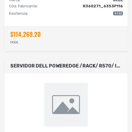
Cód. Fabricante:
R360271_6353P116
Existencia:
0 (0)
$114,269.20
MXN
SERVIDOR DELL POWEREDGE /RACK/ R570/ INTEL XEON 6 PERFORMANCE 6511P/16 CORES /4 X MEMORIAS 32GB/SSD 480GB SATA/SIN SISTEMA OPERATIVO/ 12 BAHIAS PARA DISCOS 3.5/3 AÑOS DE GARANTA PROSUPPORT