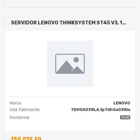
SERVIDOR LENOVO THINKSYSTEM ST45 V3, 1XAMD EPYC 4124P 4C 3.8GHZ 65W, TOWER, RAM 1X16GB 1RX8, HDD 1X2TB 3.5 7200, SIN S.O. POWER SUPPLY 1X300W, WARRANTY NBD
Marca:
LENOVO
Cód. Fabricante:
7DH5A038LA,1p7dh5a038la
Existencia:
0 (0)
$50,026.60