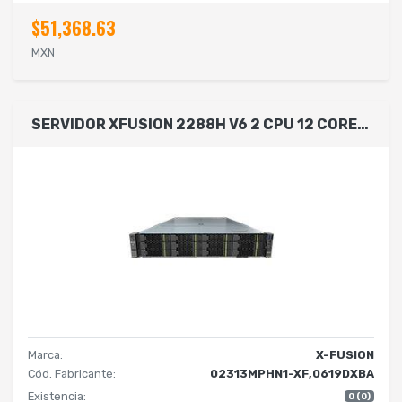
$51,368.63
MXN
SERVIDOR XFUSION 2288H V6 2 CPU 12 CORE C/U / 64 GB EN RAM/ 2 SSD,480GB,SATA 6GB / RAID CARD MR 0,1,5,6,10,50,60,2GB CACHE
Marca:
X-FUSION
Cód. Fabricante:
02313MPHN1-XF,0619DXBA
Existencia:
0 (0)