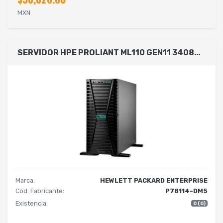
MXN
SERVIDOR HPE PROLIANT ML110 GEN11 3408U 1.8 GHZ 8C 1P 1 X 32 GB-R 4 LFF 2 HDD 4 TB FUENTE 1X500W LA
Marca:
HEWLETT PACKARD ENTERPRISE
Cód. Fabricante:
P78114-DM5
Existencia:
0 (0)