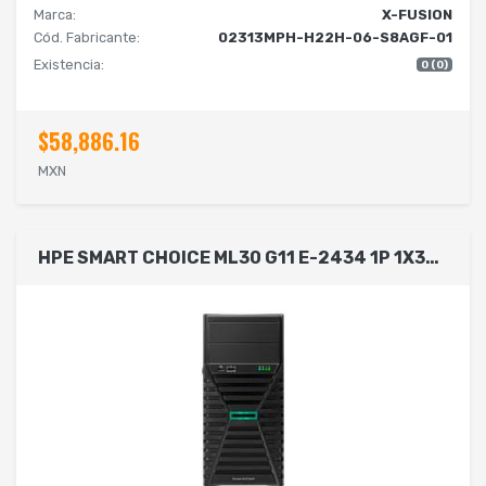
Marca:
X-FUSION
Cód. Fabricante:
02313MPH-H22H-06-S8AGF-01
Existencia:
0 (0)
$58,886.16
MXN
HPE SMART CHOICE ML30 G11 E-2434 1P 1X32G HDD LA SVR