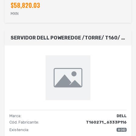
$58,820.03
MXN
SERVIDOR DELL POWEREDGE /TORRE/ T160/ INTEL XEON 6333P/ 6 CORES-3.1GHZ / 16GB DE RAM / SSD 480GB SATA / SIN SISTEMA OPERATIVO/ 3 BAHIAS PARA DISCOS 3.5- CABLEADO/ 1 AÑOS DE GARANTA BASICA
Marca:
DELL
Cód. Fabricante:
T160271_6333P116
Existencia:
0 (0)