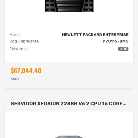
Marca:
HEWLETT PACKARD ENTERPRISE
Cód. Fabricante:
P78115-DM5
Existencia:
0 (0)
$67,044.40
MXN
SERVIDOR XFUSION 2288H V6 2 CPU 16 CORE C/U / 64 GB EN RAM/ 2 SSD,480GB,SATA 6GB / RAID CARD MR 0,1,5,6,10,50,60,2GB CACHE