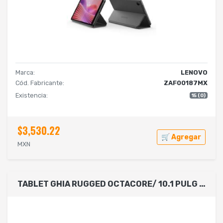
Marca:
LENOVO
Cód. Fabricante:
ZAF00187MX
Existencia:
15 (0)
$3,530.22
🛒 Agregar
MXN
TABLET GHIA RUGGED OCTACORE/ 10.1 PULG IPS /4GB RAM/256GB /2CAM 5MP 8MP/WIFI DUAL BAND/BLUETOOTH/10,000MAH/ANDROID 13 / TECLADO BT CON FOLDER Y FUNDA/ CORREA DE MANO/ PLUMA STYLUS Y CABLE OTG USB C A