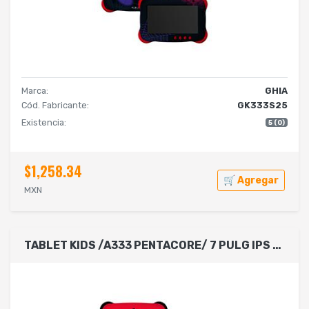
Marca:
GHIA
Cód. Fabricante:
GK333S25
Existencia:
5 (0)
$1,258.34
🛒 Agregar
MXN
TABLET KIDS /A333 PENTACORE/ 7 PULG IPS /4GB RAM/64GB /USB C/2CAM/WIFI/BLUETOOTH/2500MAH/ANDROID 15 / MOUSE