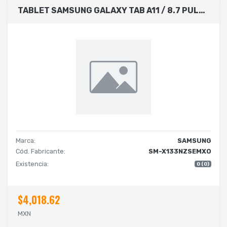
TABLET SAMSUNG GALAXY TAB A11 / 8.7 PULGADAS / MODELO SM-X133 / 8GB RAM / 128GB ROM / WI-FI / 5 MP - 8 MP / ANDROID / VEL 2.2GHZ, 2GHZ / 1 AÑO DE GARANTIA / COLOR PLATA
Marca:
SAMSUNG
Cód. Fabricante:
SM-X133NZSEMXO
Existencia:
0 (0)
$4,018.62
MXN