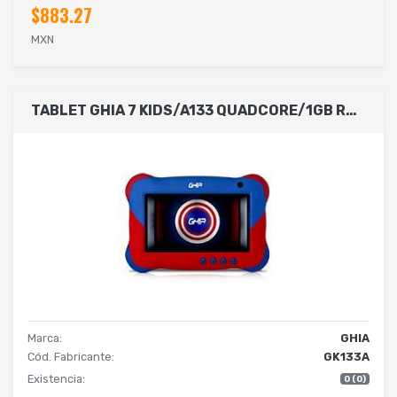
$883.27
MXN
TABLET GHIA 7 KIDS/A133 QUADCORE/1GB RAM/16GB /2CAM/WIFI/BLUETOOTH/2500MAH/ANDROID 11 GO /AZUL
Marca:
GHIA
Cód. Fabricante:
GK133A
Existencia:
0 (0)