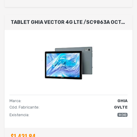
TABLET GHIA VECTOR 4G LTE /SC9863A OCTACORE/4GB RAM/64GB /2CAM/WIFI/BLUETOOTH/5000MAH/ANDROID 13 GRIS
Marca:
GHIA
Cód. Fabricante:
GVLTE
Existencia:
0 (0)
$1,431.84