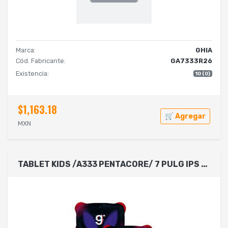
Marca:
GHIA
Cód. Fabricante:
GA7333R26
Existencia:
10 (0)
$1,163.18
🛒 Agregar
MXN
TABLET KIDS /A333 PENTACORE/ 7 PULG IPS /4GB RAM/64GB /USB C/2CAM/WIFI/BLUETOOTH/2500MAH/ANDROID 15 /WEB