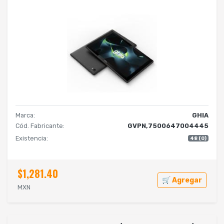
Marca:
GHIA
Cód. Fabricante:
GVPN,7500647004445
Existencia:
48 (0)
$1,281.40
🛒 Agregar
MXN