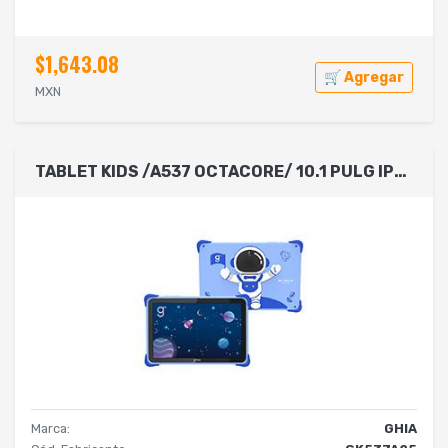
$1,643.08
🛒 Agregar
MXN
TABLET KIDS /A537 OCTACORE/ 10.1 PULG IPS /4GB RAM/64GB /USB C/2CAM/WIFI/BLUETOOTH/6000MAH/ANDROID 15 /ASTRONAUTA
Marca:
GHIA