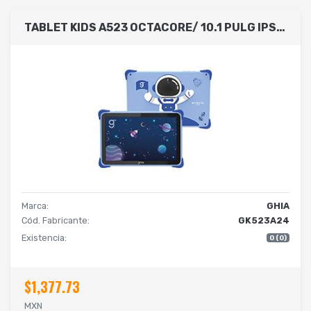
TABLET KIDS A523 OCTACORE/ 10.1 PULG IPS /3GB RAM/64GB /USB C/2CAM/WIFI/BLUETOOTH/6000MAH/ANDROID 14 /ASTRONAUTA
Marca:
GHIA
Cód. Fabricante:
GK523A24
Existencia:
0 (0)
$1,377.73
MXN