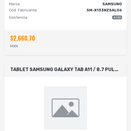
Marca:
SAMSUNG
Cód. Fabricante:
SM-X133NZSAL06
Existencia:
0 (0)
$2,660.70
MXN
TABLET SAMSUNG GALAXY TAB A11 / 8.7 PULGADAS / MODELO SM-X133 / 4GB RAM / 64GB ROM / WI-FI / 5 MP + 8 MP / ANDROID / VEL 2.2GHZ, 2GHZ / ENTERPRISE EDITION / 3 AÑOS GARANTIA / 1 AÑO KNOX / COLOR GRIS