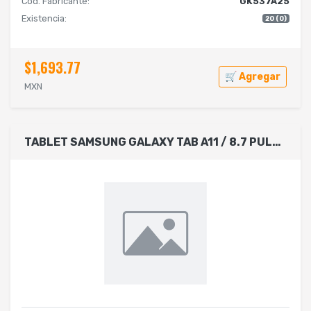
Cód. Fabricante:
GK537A25
Existencia:
20 (0)
$1,693.77
🛒 Agregar
MXN
TABLET SAMSUNG GALAXY TAB A11 / 8.7 PULGADAS / MODELO SM-X133 / 4GB RAM / 64GB ROM / WI-FI / 5 MP + 8 MP / ANDROID / VEL 2.2GHZ, 2GHZ / ENTERPRISE EDITION / 3 AÑOS GARANTIA / 1 AÑO KNOX / COLOR PLATA