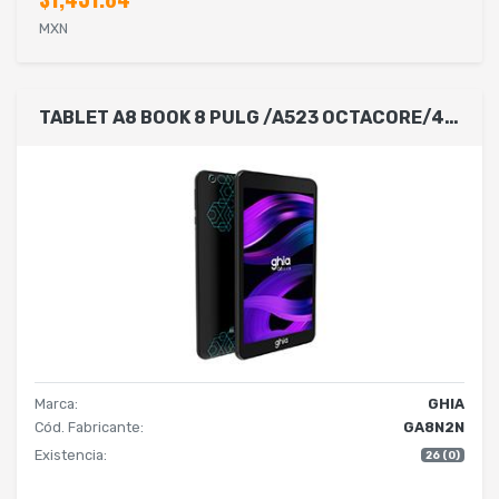
MXN
TABLET A8 BOOK 8 PULG /A523 OCTACORE/4GB RAM/64GB ROM/2CAM/WIFI/BLUETOOTH/4000MAH/ANDROID 14 NEGRA / TURQUESA
Marca:
GHIA
Cód. Fabricante:
GA8N2N
Existencia:
26 (0)