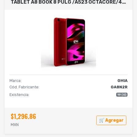
TABLET A8 BOOK 8 PULG /A523 OCTACORE/4GB RAM/64GB ROM/2CAM/WIFI/BLUETOOTH/4000MAH/ANDROID 14 ROJA
Marca:
GHIA
Cód. Fabricante:
GA8N2R
Existencia:
19 (0)
$1,296.86
🛒 Agregar
MXN