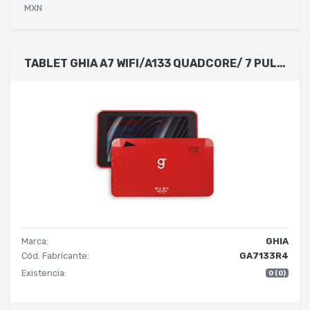
MXN
TABLET GHIA A7 WIFI/A133 QUADCORE/ 7 PULG IPS /2GB RAM/32GB /USB C/2CAM/WIFI/BLUETOOTH/2100MAH/ANDROID 11 /ROJA
Marca:
GHIA
Cód. Fabricante:
GA7133R4
Existencia:
0 (0)