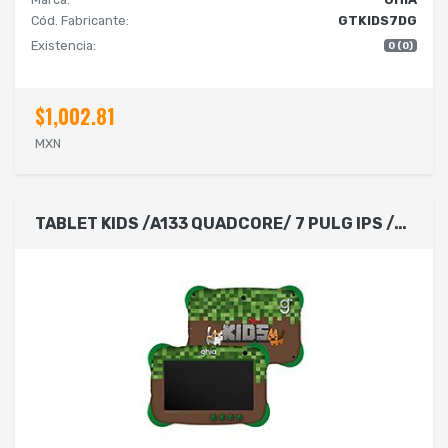
Cód. Fabricante:
GTKIDS7DG
Existencia:
0 (0)
$1,002.81
MXN
TABLET KIDS /A133 QUADCORE/ 7 PULG IPS /4GB RAM/64GB /USB C/2CAM/WIFI/BLUETOOTH/2500MAH/ANDROID 14 GO EDITION /PIXEL