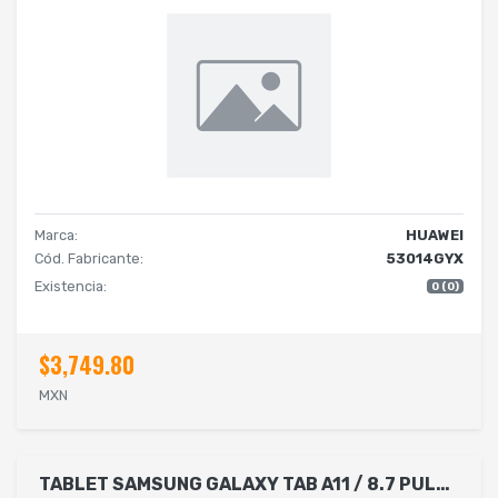
Marca:
HUAWEI
Cód. Fabricante:
53014GYX
Existencia:
0 (0)
$3,749.80
MXN
TABLET SAMSUNG GALAXY TAB A11 / 8.7 PULGADAS / MODELO SM-X133 / 8GB RAM / 128GB ROM / WI-FI / 5 MP - 8 MP / ANDROID / VEL 2.2GHZ, 2GHZ / 1 AÑO DE GARANTIA / COLOR GRIS