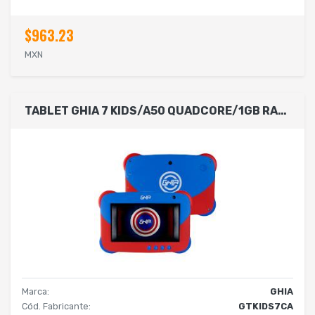
$963.23
MXN
TABLET GHIA 7 KIDS/A50 QUADCORE/1GB RAM/16GB /2CAM/WIFI/BLUETOOTH/2500MAH/ANDROID 9 /AZUL
Marca:
GHIA
Cód. Fabricante:
GTKIDS7CA