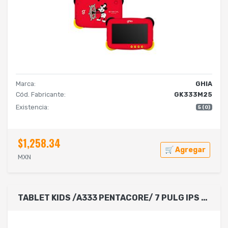
Marca:
GHIA
Cód. Fabricante:
GK333M25
Existencia:
5 (0)
$1,258.34
🛒 Agregar
MXN
TABLET KIDS /A333 PENTACORE/ 7 PULG IPS /4GB RAM/64GB /USB C/2CAM/WIFI/BLUETOOTH/2500MAH/ANDROID 15 /UNICORNIO