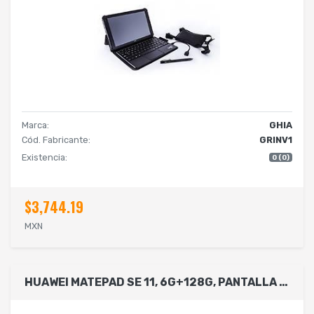
Marca:
GHIA
Cód. Fabricante:
GRINV1
Existencia:
0 (0)
$3,744.19
MXN
HUAWEI MATEPAD SE 11, 6G+128G, PANTALLA FULLVIEW DE 11, SUPERBATERíA DE 7700 MAH, WI-FI/BLUETOOTH, COLOR NEBULA GRAY