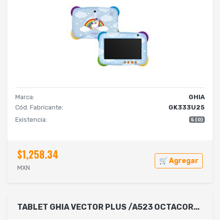
Marca:
GHIA
Cód. Fabricante:
GK333U25
Existencia:
5 (0)
$1,258.34
🛒 Agregar
MXN
TABLET GHIA VECTOR PLUS /A523 OCTACORE/4GB RAM/64GB /2CAM/WIFI/BLUETOOTH/5000MAH/ANDROID 13 NEGRA