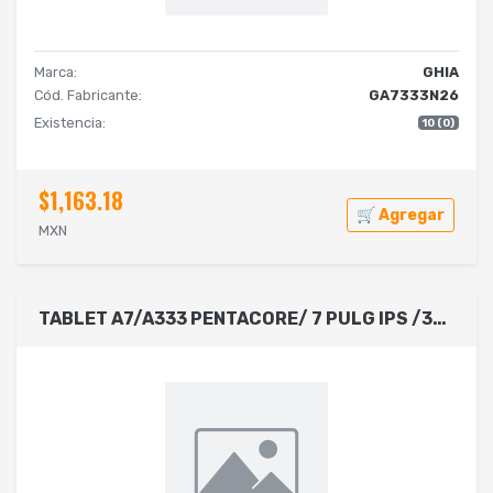
Marca:
GHIA
Cód. Fabricante:
GA7333N26
Existencia:
10 (0)
$1,163.18
🛒 Agregar
MXN
TABLET A7/A333 PENTACORE/ 7 PULG IPS /3GB RAM/64GB/USBC/2CAM/WIFI/BLUETOOTH/2500MAH/ANDROID 15/ROJA