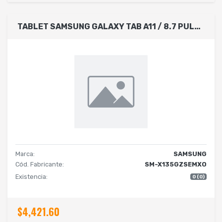
TABLET SAMSUNG GALAXY TAB A11 / 8.7 PULGADAS / MODELO SM-X135 / 8GB RAM / 128GB ROM / LTE / 5 + 8 MP / ANDROID / VEL 2.2GHZ, 2GHZ / 1 AÑO DE GARANTIA / COLOR PLATA
Marca:
SAMSUNG
Cód. Fabricante:
SM-X135GZSEMXO
Existencia:
0 (0)
$4,421.60