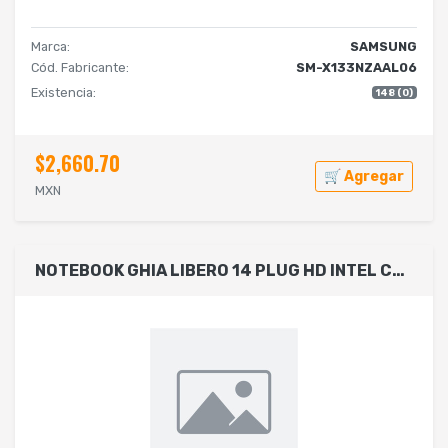
Marca:
SAMSUNG
Cód. Fabricante:
SM-X133NZAAL06
Existencia:
148 (0)
$2,660.70
🛒 Agregar
MXN
NOTEBOOK GHIA LIBERO 14 PLUG HD INTEL CELERON N4020 RAM 4GB SSD 128GB CAMARA FRONTAL 2.0 MPX WIFI-BT HDMI WIN 11 HOME COLOR GRIS