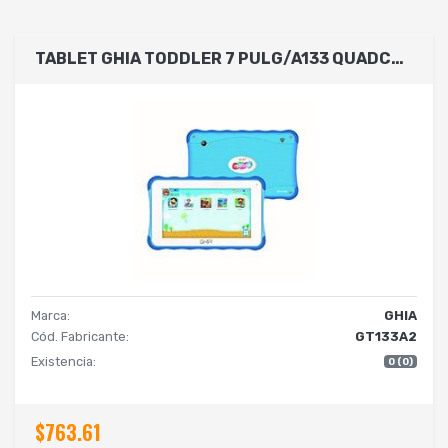
TABLET GHIA TODDLER 7 PULG/A133 QUADCORE/2GB RAM/32GB ROM/2CAM/WIFI/BLUETOOTH/2500MAH/ANDROID 11 GO /AZUL
Marca:
GHIA
Cód. Fabricante:
GT133A2
Existencia:
0 (0)
$763.61