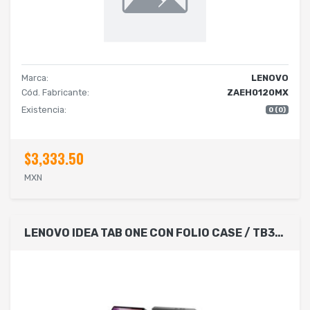
Marca:
LENOVO
Cód. Fabricante:
ZAEH0120MX
Existencia:
0 (0)
$3,333.50
MXN
LENOVO IDEA TAB ONE CON FOLIO CASE / TB305FU / ZAF00187MX / MEDIATEK HELIO G85 8C 2.0GHZ / 4GB RAM / 128GB / 8.7 HD 1340X800 / LUNA GREY / ANDROID 14 / 1YRCS