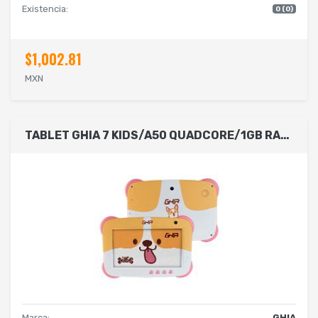
Existencia:
0 (0)
$1,002.81
MXN
TABLET GHIA 7 KIDS/A50 QUADCORE/1GB RAM/16GB /2CAM/WIFI/BLUETOOTH/2500MAH/ANDROID 9 /PERRITO
Marca:
GHIA