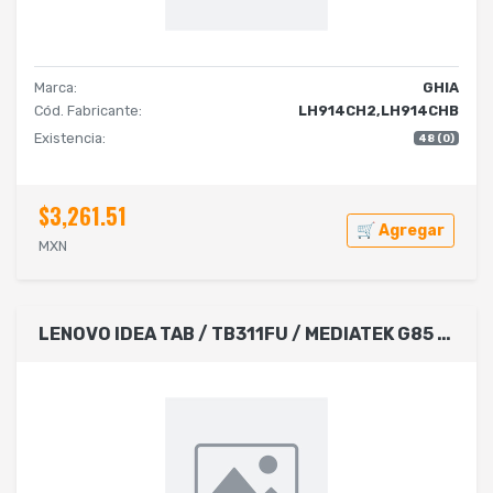
Marca:
GHIA
Cód. Fabricante:
LH914CH2,LH914CHB
Existencia:
48 (0)
$3,261.51
🛒 Agregar
MXN
LENOVO IDEA TAB / TB311FU / MEDIATEK G85 2.0 GHZ / 4GB RAM / 64GB SSD / 10.1 WUXGA 1920X1200 / COLOR LUNA GREY / ANDROID 14 / 1YR CENTRO DE SERVICIO