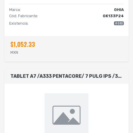
Marca:
GHIA
Cód. Fabricante:
GK133P24
Existencia:
0 (0)
$1,052.33
MXN
TABLET A7 /A333 PENTACORE/ 7 PULG IPS /3GB RAM/64GB/USBC/2CAM/WIFI/BLUETOOTH/2500MAH/ANDROID 15/NEGRA