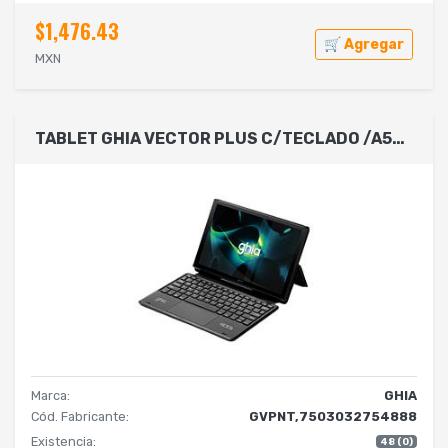
$1,476.43
🛒 Agregar
MXN
TABLET GHIA VECTOR PLUS C/TECLADO /A523 OCTACORE/4GB RAM/64GB /2CAM/WIFI/BLUETOOTH/5000MAH/ANDROID 13 NEGRA
Marca:
GHIA
Cód. Fabricante:
GVPNT,7503032754888
Existencia:
48 (0)