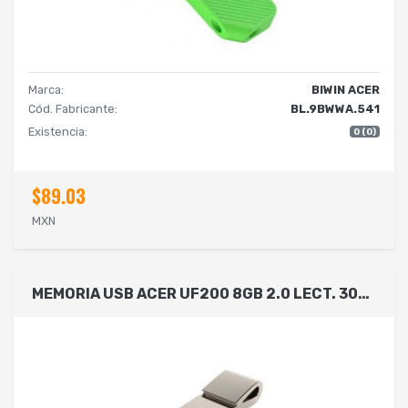
Marca:
BIWIN ACER
Cód. Fabricante:
BL.9BWWA.541
Existencia:
0 (0)
$89.03
MXN
MEMORIA USB ACER UF200 8GB 2.0 LECT. 30MB/S ESCRIT. 15MB/S COLOR METLICO ( BL.9BWWA.501)