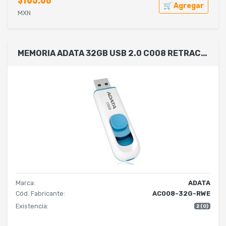
🛒 Agregar
MXN
MEMORIA ADATA 32GB USB 2.0 C008 RETRACTIL BLANCO-AZUL (AC008-32G-RWE)
Marca:
ADATA
Cód. Fabricante:
AC008-32G-RWE
Existencia:
2 (0)