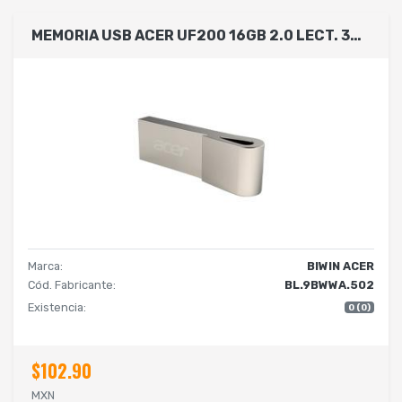
MEMORIA USB ACER UF200 16GB 2.0 LECT. 30MB/S ESCRIT. 15MB/S COLOR METLICO BL.9BWWA.502
Marca:
BIWIN ACER
Cód. Fabricante:
BL.9BWWA.502
Existencia:
0 (0)
$102.90
MXN