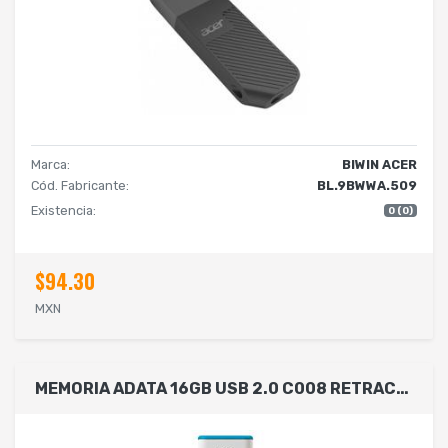
Marca:
BIWIN ACER
Cód. Fabricante:
BL.9BWWA.509
Existencia:
0 (0)
$94.30
MXN
MEMORIA ADATA 16GB USB 2.0 C008 RETRACTIL BLANCO-AZUL (AC008-16G-RWE)