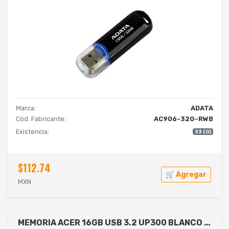
Marca:
ADATA
Cód. Fabricante:
AC906-32G-RWB
Existencia:
33 (0)
$112.74
🛒 Agregar
MXN
MEMORIA ACER 16GB USB 3.2 UP300 BLANCO BL.9BWWA.564