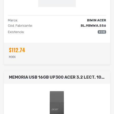
Marca:
BIWIN ACER
Cód. Fabricante:
BL.9BWWA.556
Existencia:
0 (0)
$112.74
MXN
MEMORIA USB 16GB UP300 ACER 3.2 LECT. 100MB/S ESCRIT. 30MB/S COLOR NEGRO BL.9BWWA.524