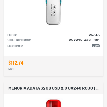
Marca:
ADATA
Cód. Fabricante:
AUV240-32G-RWH
Existencia:
0 (0)
$112.74
MXN
MEMORIA ADATA 32GB USB 2.0 UV240 ROJO (AUV240-32G-RRD)