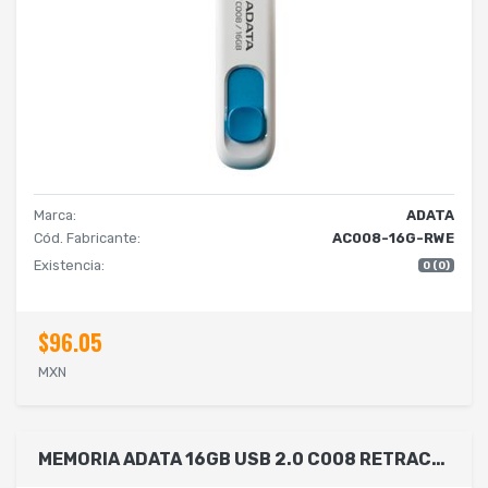
Marca:
ADATA
Cód. Fabricante:
AC008-16G-RWE
Existencia:
0 (0)
$96.05
MXN
MEMORIA ADATA 16GB USB 2.0 C008 RETRACTIL NEGRO- ROJO (AC008-16G-RKD)