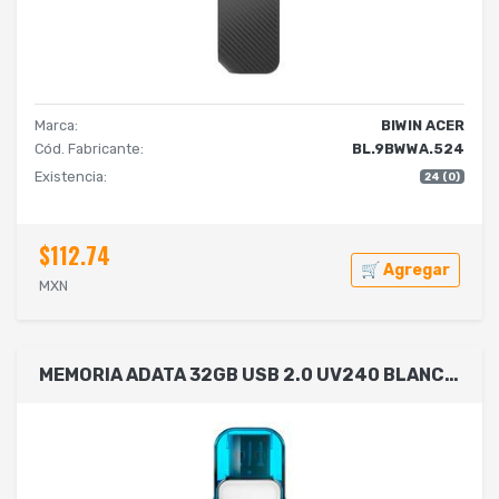
Marca:
BIWIN ACER
Cód. Fabricante:
BL.9BWWA.524
Existencia:
24 (0)
$112.74
🛒 Agregar
MXN
MEMORIA ADATA 32GB USB 2.0 UV240 BLANCO ( AUV240-32G-RWH)