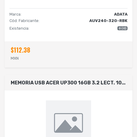
Marca:
ADATA
Cód. Fabricante:
AUV240-32G-RBK
Existencia:
0 (0)
$112.38
MXN
MEMORIA USB ACER UP300 16GB 3.2 LECT. 100MB/S ESCRIT. 30MB/S COLOR VERDE BL.9BWWA.556