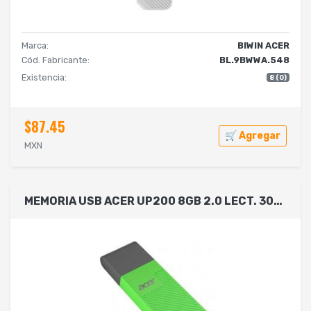
Marca:
BIWIN ACER
Cód. Fabricante:
BL.9BWWA.548
Existencia:
8 (0)
$87.45
🛒 Agregar
MXN
MEMORIA USB ACER UP200 8GB 2.0 LECT. 30MB/S ESCRIT. 15MB/S COLOR VERDE BL.9BWWA.541