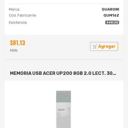
Marca:
QUARONI
Cód. Fabricante:
QUM16Z
Existencia:
448 (0)
$81.13
🛒 Agregar
MXN
MEMORIA USB ACER UP200 8GB 2.0 LECT. 30MB/S ESCRIT. 15MB/S COLOR BLANCO BL.9BWWA.548