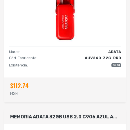
Marca:
ADATA
Cód. Fabricante:
AUV240-32G-RRD
Existencia:
0 (0)
$112.74
MXN
MEMORIA ADATA 32GB USB 2.0 C906 AZUL AC906-32G-RWB