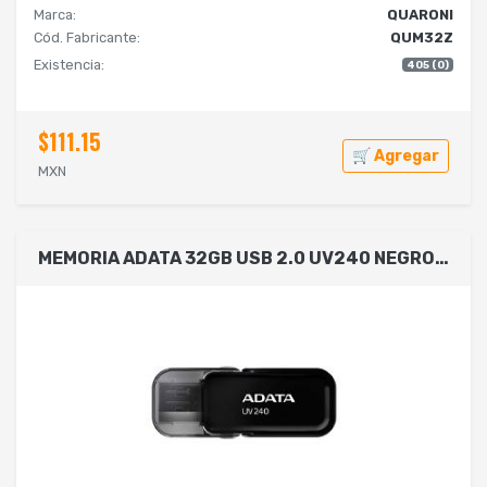
Marca:
QUARONI
Cód. Fabricante:
QUM32Z
Existencia:
405 (0)
$111.15
🛒 Agregar
MXN
MEMORIA ADATA 32GB USB 2.0 UV240 NEGRO (AUV240-32G-RBK)