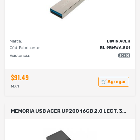
Marca:
BIWIN ACER
Cód. Fabricante:
BL.9BWWA.501
Existencia:
20 (0)
$91.49
🛒 Agregar
MXN
MEMORIA USB ACER UP200 16GB 2.0 LECT. 30MB/S ESCRIT. 15MB/S COLOR NEGRO BL.9BWWA.509