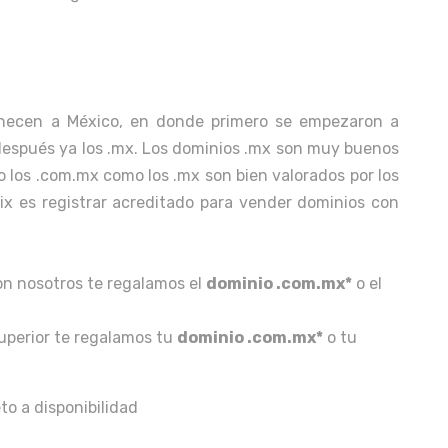
enecen a México, en donde primero se empezaron a
después ya los .mx. Los dominios .mx son muy buenos
 los .com.mx como los .mx son bien valorados por los
x es registrar acreditado para vender dominios con
on nosotros te regalamos el
dominio .com.mx*
o el
uperior te regalamos tu
dominio .com.mx*
o tu
eto a disponibilidad